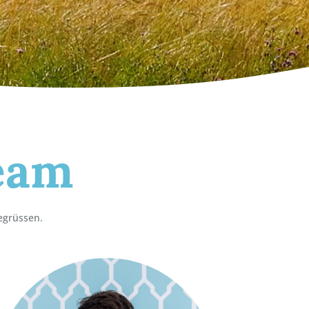
eam
begrüssen.