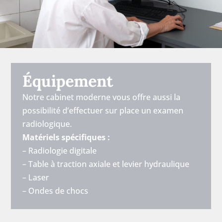
Équipement
Notre cabinet moderne vous offre aussi la
possibilité d’effectuer sur place un examen
radiologique.
Matériels spécifiques :
– Radiologie digitale
– Table à traction axiale et levier hydraulique
– Laser
– Ondes de chocs