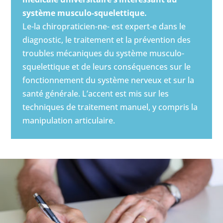
système musculo-squelettique.
Le-la chiropraticien-ne- est expert-e dans le
diagnostic, le traitement et la prévention des
troubles mécaniques du système musculo-
squelettique et de leurs conséquences sur le
fonctionnement du système nerveux et sur la
santé générale. L’accent est mis sur les
techniques de traitement manuel, y compris la
manipulation articulaire.